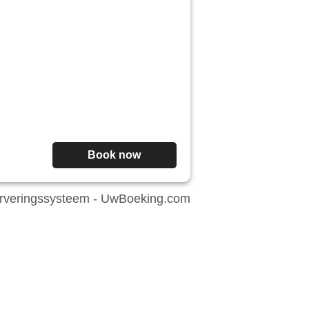
Book now
rveringssysteem -
UwBoeking.com