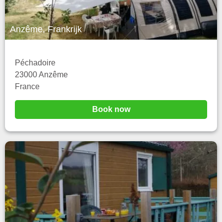
Anzême, Frankrijk
Péchadoire
23000 Anzême
France
Book now