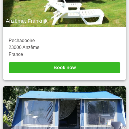
Anzême, Frankrijk
Pechadooire
23000 Anzême
France
Book now