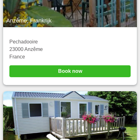
Anzême, Frankrijk
Pechadooire
23000 Anzême
France
Book now