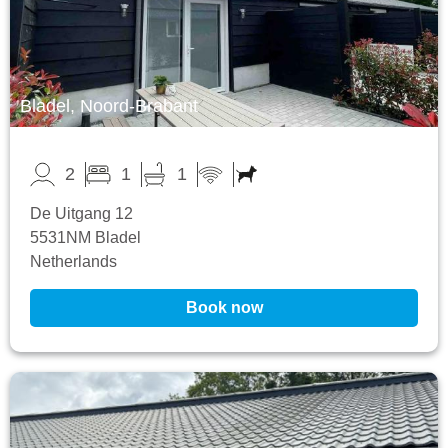
Bladel, Noord-Brabant
2
1
1
De Uitgang 12
5531NM Bladel
Netherlands
Book now