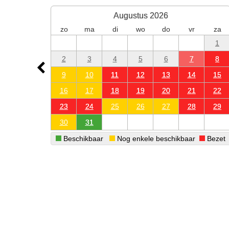
Augustus 2026
zo
ma
di
wo
do
vr
za
1
2
3
4
5
6
7
8
9
10
11
12
13
14
15
16
17
18
19
20
21
22
23
24
25
26
27
28
29
30
31
Beschikbaar
Nog enkele beschikbaar
Bezet