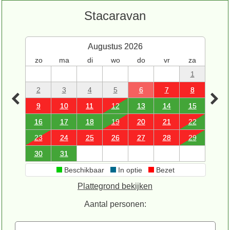
Stacaravan
Augustus 2026
zo
ma
di
wo
do
vr
za
1
2
3
4
5
6
7
8
9
10
11
12
13
14
15
16
17
18
19
20
21
22
23
24
25
26
27
28
29
30
31
Beschikbaar
In optie
Bezet
Plattegrond bekijken
Aantal personen: