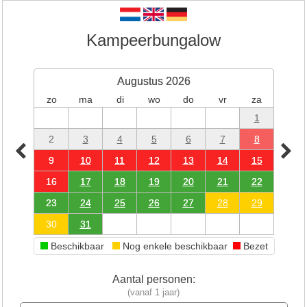
Kampeerbungalow
Augustus 2026
zo
ma
di
wo
do
vr
za
1
2
3
4
5
6
7
8
9
10
11
12
13
14
15
16
17
18
19
20
21
22
23
24
25
26
27
28
29
30
31
Beschikbaar
Nog enkele beschikbaar
Bezet
Aantal personen:
(vanaf 1 jaar)