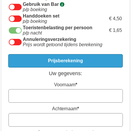
Gebruik van Bar
p/p boeking
Handdoeken set
€ 4,50
p/p boeking
Toeristenbelasting per persoon
€ 1,65
p/p nacht
Annuleringsverzekering
Prijs wordt getoond tijdens berekening
Uw gegevens:
Voornaam
*
Achternaam
*