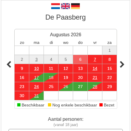
De Paasberg
Augustus 2026
zo
ma
di
wo
do
vr
za
1
2
3
4
5
6
7
8
9
10
11
12
13
14
15
16
17
18
19
20
21
22
23
24
25
26
27
28
29
30
31
Beschikbaar
Nog enkele beschikbaar
Bezet
Aantal personen:
(vanaf 18 jaar)