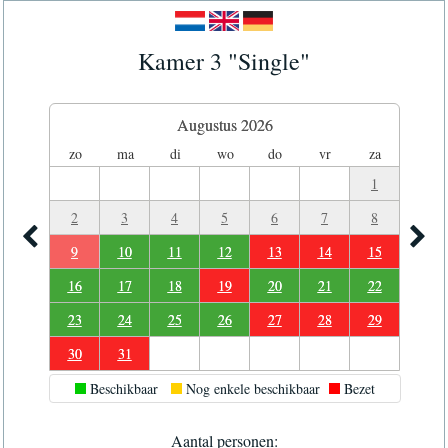
Kamer 3 "Single"
Augustus 2026
zo
ma
di
wo
do
vr
za
1
2
3
4
5
6
7
8
9
10
11
12
13
14
15
16
17
18
19
20
21
22
23
24
25
26
27
28
29
30
31
Beschikbaar
Nog enkele beschikbaar
Bezet
Aantal personen: