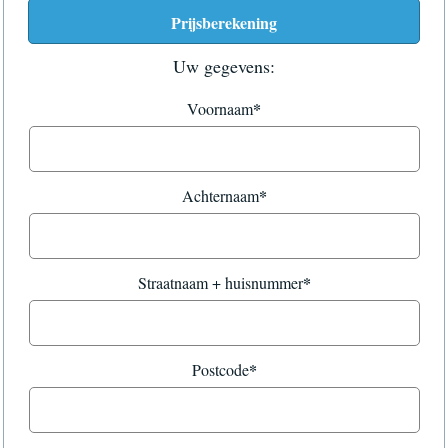
Uw gegevens:
*
Voornaam
*
Achternaam
*
Straatnaam + huisnummer
*
Postcode