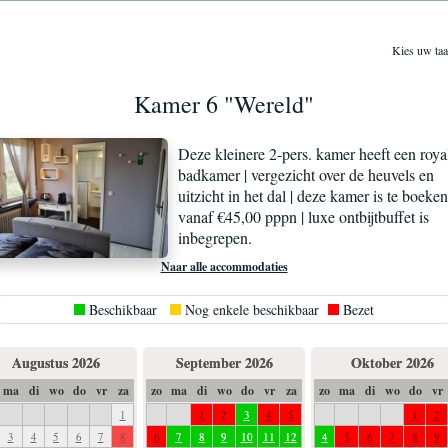
Kies uw taa
Kamer 6 "Wereld"
Deze kleinere 2-pers. kamer heeft een roya
badkamer | vergezicht over de heuvels en
uitzicht in het dal | deze kamer is te boeke
vanaf €45,00 pppn | luxe ontbijtbuffet is
inbegrepen.
Naar alle accommodaties
Beschikbaar
Nog enkele beschikbaar
Bezet
Augustus 2026
September 2026
Oktober 2026
ma
di
wo
do
vr
za
zo
ma
di
wo
do
vr
za
zo
ma
di
wo
do
vr
1
1
2
3
4
5
1
2
3
4
5
6
7
8
6
7
8
9
10
11
12
4
5
6
7
8
9