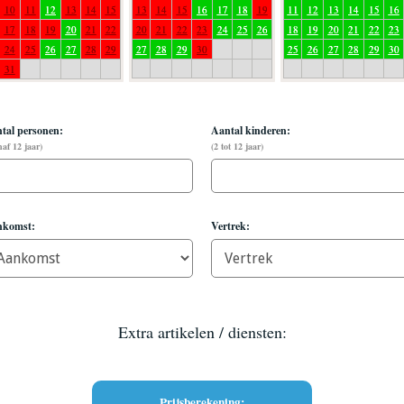
10
11
12
13
14
15
13
14
15
16
17
18
19
11
12
13
14
15
16
17
18
19
20
21
22
20
21
22
23
24
25
26
18
19
20
21
22
23
24
25
26
27
28
29
27
28
29
30
25
26
27
28
29
30
31
tal personen:
Aantal kinderen:
naf 12 jaar)
(2 tot
12
jaar)
komst:
Vertrek:
Extra artikelen / diensten: