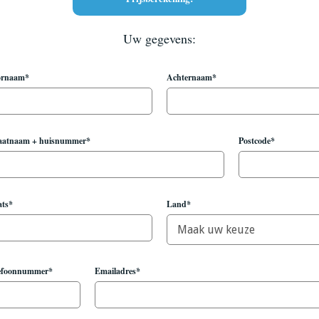
Uw gegevens:
ornaam*
Achternaam*
aatnaam + huisnummer*
Postcode*
ats*
Land*
efoonnummer*
Emailadres*