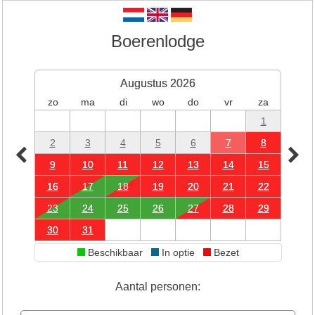
Boerenlodge
Augustus 2026
zo
ma
di
wo
do
vr
za
1
2
3
4
5
6
7
8
9
10
11
12
13
14
15
16
17
18
19
20
21
22
23
24
25
26
27
28
29
30
31
Beschikbaar
In optie
Bezet
Aantal personen: