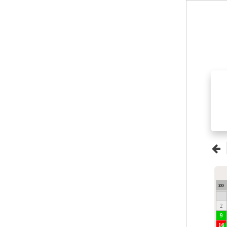
zo
2
9
16