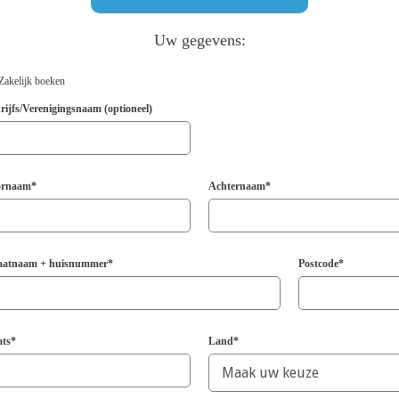
Uw gegevens:
Zakelijk boeken
rijfs/Verenigingsnaam (optioneel)
ornaam*
Achternaam*
aatnaam + huisnummer*
Postcode*
ats*
Land*