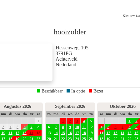
Kies uw taa
hooizolder
Hessenweg, 195
3791PG
Achterveld
Nederland
Beschikbaar
In optie
Bezet
Augustus 2026
September 2026
Oktober 2026
ma
di
wo
do
vr
za
zo
ma
di
wo
do
vr
za
zo
ma
di
wo
do
vr
1
1
2
3
4
5
1
2
3
4
5
6
7
8
6
7
8
9
10
11
12
4
5
6
7
8
9
10
11
12
13
14
15
13
14
15
16
17
18
19
11
12
13
14
15
16
17
18
19
20
21
22
20
21
22
23
24
25
26
18
19
20
21
22
23