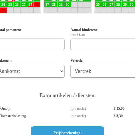
24
25
26
27
28
29
27
28
29
30
25
26
27
28
29
30
31
tal personen:
Aantal kinderen:
( tot
0
jaar)
komst:
Vertrek:
Extra artikelen / diensten:
Ontbijt
p/p nacht
€ 15,00
Toeristenbelasting
p/p nacht
€ 3,30