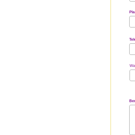
Pla
Te
Wat
Ber