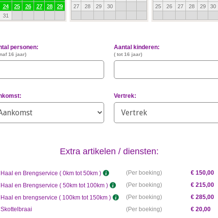
24
25
26
27
28
29
27
28
29
30
25
26
27
28
29
30
31
tal personen:
Aantal kinderen:
naf 16 jaar)
( tot
16
jaar)
nkomst:
Vertrek:
Extra artikelen / diensten:
Per boeking
€ 150,00
Haal en Brengservice ( 0km tot 50km )
Per boeking
€ 215,00
Haal en Brengservice ( 50km tot 100km )
Per boeking
€ 285,00
Haal en brengservice ( 100km tot 150km )
Skottelbraai
Per boeking
€ 20,00