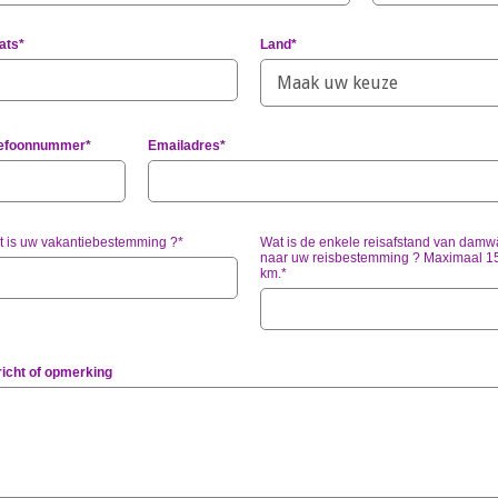
ats*
Land*
lefoonnummer*
Emailadres*
 is uw vakantiebestemming ?*
Wat is de enkele reisafstand van damw
naar uw reisbestemming ? Maximaal 1
km.*
icht of opmerking