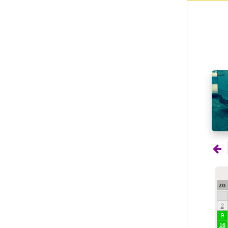
zo
2
9
16