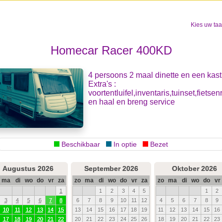
Kies uw taa
Homecar Racer 400KD
4 persoons 2 maal dinette en een kas
Extra's :
voortentluifel,inventaris,tuinset,fietsen
en haal en breng service
Beschikbaar
In optie
Bezet
Augustus 2026
September 2026
Oktober 2026
ma
di
wo
do
vr
za
zo
ma
di
wo
do
vr
za
zo
ma
di
wo
do
vr
1
1
2
3
4
5
1
2
3
4
5
6
7
8
6
7
8
9
10
11
12
4
5
6
7
8
9
10
11
12
13
14
15
13
14
15
16
17
18
19
11
12
13
14
15
16
17
18
19
20
21
22
20
21
22
23
24
25
26
18
19
20
21
22
23