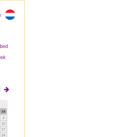
l:
tbed
rek
za
3
10
17
24