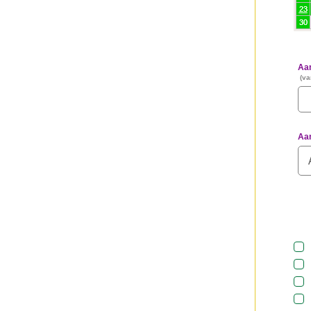
23
30
Aan
(va
Aa