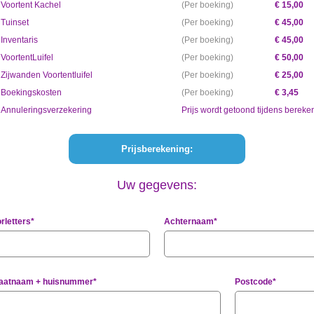
Voortent Kachel
Per boeking
€ 15,00
Tuinset
Per boeking
€ 45,00
Inventaris
Per boeking
€ 45,00
VoortentLuifel
Per boeking
€ 50,00
Zijwanden Voortentluifel
Per boeking
€ 25,00
Boekingskosten
Per boeking
€ 3,45
Annuleringsverzekering
Prijs wordt getoond tijdens bereke
Uw gegevens:
rletters*
Achternaam*
raatnaam + huisnummer*
Postcode*