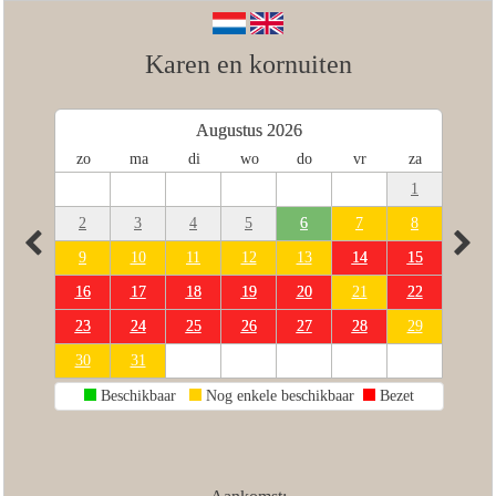
Karen en kornuiten
Augustus 2026
zo
ma
di
wo
do
vr
za
1
2
3
4
5
6
7
8
9
10
11
12
13
14
15
16
17
18
19
20
21
22
23
24
25
26
27
28
29
30
31
Beschikbaar
Nog enkele beschikbaar
Bezet