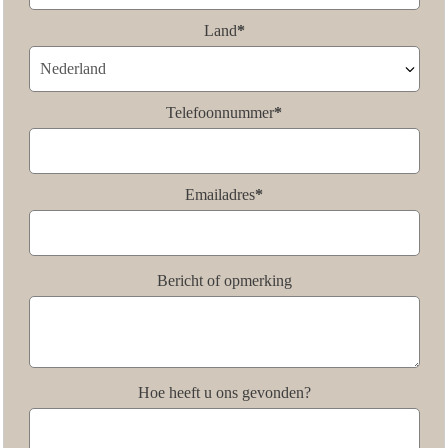
Land
*
Telefoonnummer
*
Emailadres
*
Bericht of opmerking
Hoe heeft u ons gevonden?