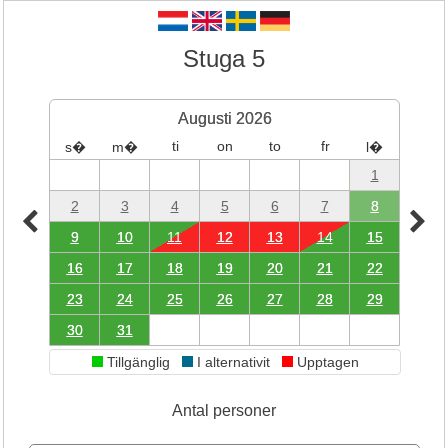
Stuga 5
Augusti 2026
ti
on
to
fr
s�
m�
l�
1
2
3
4
5
6
7
8
9
10
11
12
13
14
15
16
17
18
19
20
21
22
23
24
25
26
27
28
29
30
31
Tillgänglig
I alternativit
Upptagen
Antal personer