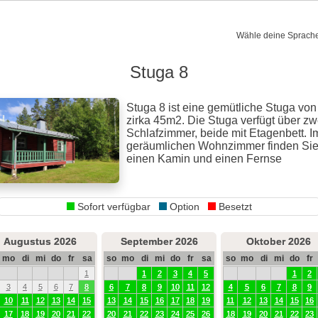
Wähle deine Sprache
Stuga 8
Stuga 8 ist eine gemütliche Stuga von
zirka 45m2. Die Stuga verfügt über zw
Schlafzimmer, beide mit Etagenbett. I
geräumlichen Wohnzimmer finden Si
einen Kamin und einen Fernse
Sofort verfügbar
Option
Besetzt
Augustus 2026
September 2026
Oktober 2026
mo
di
mi
do
fr
sa
so
mo
di
mi
do
fr
sa
so
mo
di
mi
do
fr
1
1
2
3
4
5
1
2
3
4
5
6
7
8
6
7
8
9
10
11
12
4
5
6
7
8
9
10
11
12
13
14
15
13
14
15
16
17
18
19
11
12
13
14
15
16
17
18
19
20
21
22
20
21
22
23
24
25
26
18
19
20
21
22
23