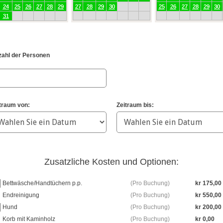
24
25
26
27
28
29
27
28
29
30
25
26
27
28
29
30
31
ahl der Personen
traum von:
Zeitraum bis:
Zusatzliche Kosten und Optionen:
Bettwäsche/Handtüchern p.p.
Pro Buchung
kr 175,00
Endreinigung
Pro Buchung
kr 550,00
Hund
Pro Buchung
kr 200,00
Korb mit Kaminholz
Pro Buchung
kr 0,00