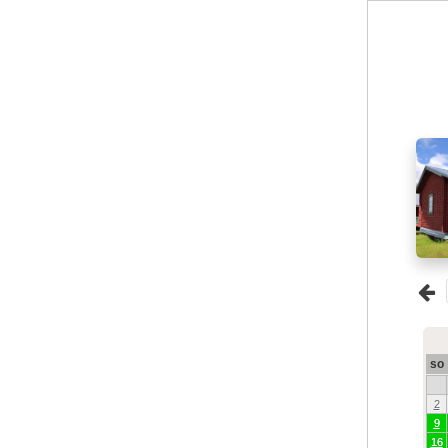
so
2
9
16