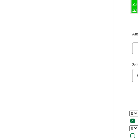
23
30
Anz
Zei