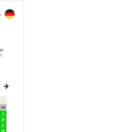
:
ei
m
e
sa
3
10
17
24