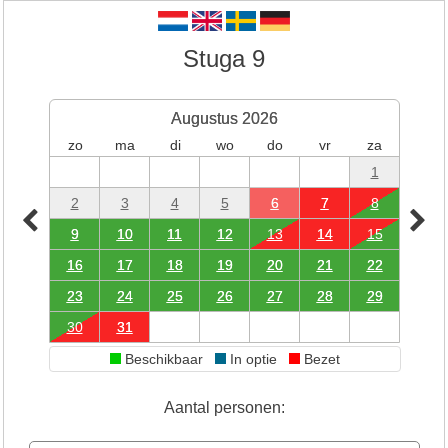
Stuga 9
Augustus 2026
zo
ma
di
wo
do
vr
za
1
2
3
4
5
6
7
8
9
10
11
12
13
14
15
16
17
18
19
20
21
22
23
24
25
26
27
28
29
30
31
Beschikbaar
In optie
Bezet
Aantal personen: