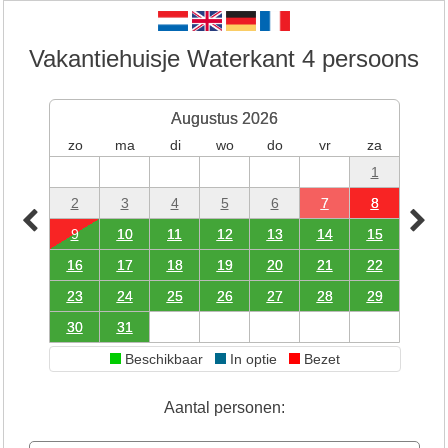
Vakantiehuisje Waterkant 4 persoons
Augustus 2026
zo
ma
di
wo
do
vr
za
1
2
3
4
5
6
7
8
9
10
11
12
13
14
15
16
17
18
19
20
21
22
23
24
25
26
27
28
29
30
31
Beschikbaar
In optie
Bezet
Aantal personen: