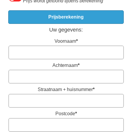
Prijs wordt getoond tijdens berekening
Uw gegevens:
Voornaam
*
Achternaam
*
Straatnaam + huisnummer
*
Postcode
*