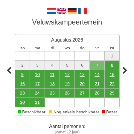
Veluwskampeerterrein
Augustus 2026
zo
ma
di
wo
do
vr
za
1
2
3
4
5
6
7
8
9
10
11
12
13
14
15
16
17
18
19
20
21
22
23
24
25
26
27
28
29
30
31
Beschikbaar
Nog enkele beschikbaar
Bezet
Aantal personen:
(vanaf 12 jaar)