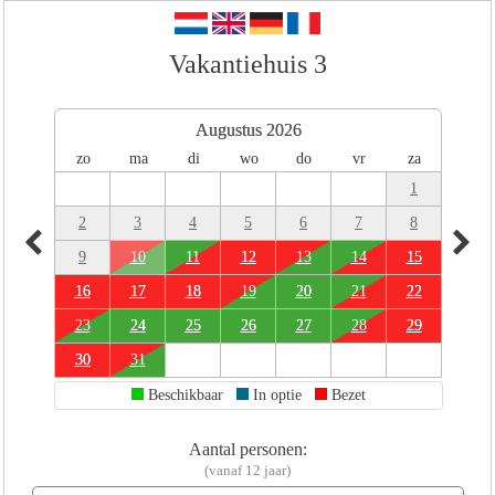
Vakantiehuis 3
Augustus 2026
zo
ma
di
wo
do
vr
za
1
2
3
4
5
6
7
8
9
10
11
12
13
14
15
16
17
18
19
20
21
22
23
24
25
26
27
28
29
30
31
Beschikbaar
In optie
Bezet
Aantal personen:
(vanaf 12 jaar)