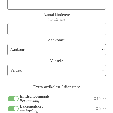
Aantal kinderen:
( tot
12
jaar)
Aankomst:
Vertrek:
Extra artikelen / diensten:
Eindschoonmaak
€ 15,00
Per boeking
Lakenpakket
€ 6,00
p/p boeking