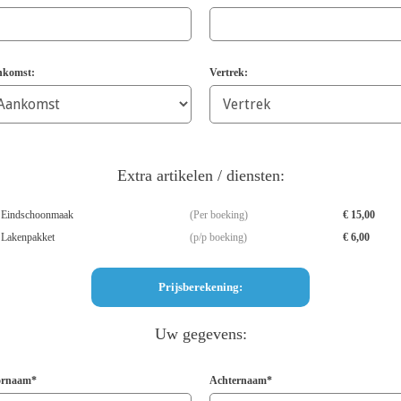
komst:
Vertrek:
Extra artikelen / diensten:
Eindschoonmaak
Per boeking
€ 15,00
Lakenpakket
p/p boeking
€ 6,00
Uw gegevens:
ornaam*
Achternaam*