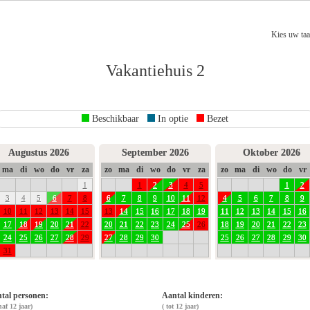
Kies uw taa
Vakantiehuis 2
Beschikbaar
In optie
Bezet
Augustus 2026
September 2026
Oktober 2026
ma
di
wo
do
vr
za
zo
ma
di
wo
do
vr
za
zo
ma
di
wo
do
vr
1
1
2
3
4
5
1
2
3
4
5
6
7
8
6
7
8
9
10
11
12
4
5
6
7
8
9
10
11
12
13
14
15
13
14
15
16
17
18
19
11
12
13
14
15
16
17
18
19
20
21
22
20
21
22
23
24
25
26
18
19
20
21
22
23
24
25
26
27
28
29
27
28
29
30
25
26
27
28
29
30
31
tal personen:
Aantal kinderen:
naf 12 jaar)
( tot
12
jaar)