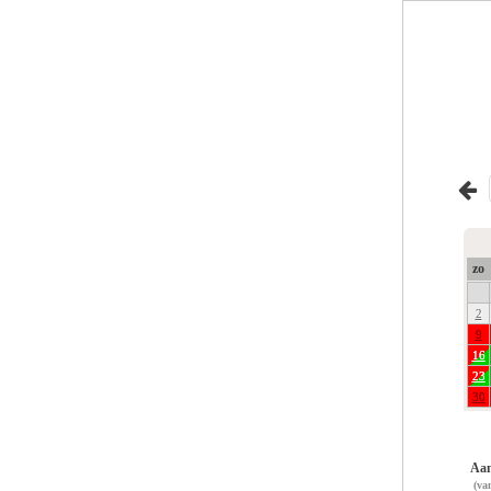
zo
2
9
16
23
30
Aan
(va