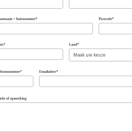
aatnaam + huisnummer*
Postcode*
ats*
Land*
efoonnummer*
Emailadres*
icht of opmerking