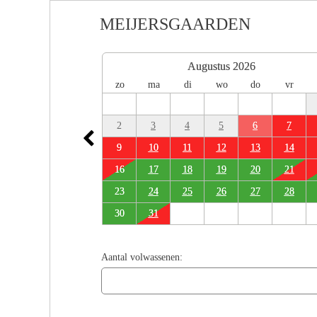
MEIJERSGAARDEN
Augustus 2026
zo
ma
di
wo
do
vr
2
3
4
5
6
7
9
10
11
12
13
14
16
17
18
19
20
21
23
24
25
26
27
28
30
31
Aantal volwassenen: