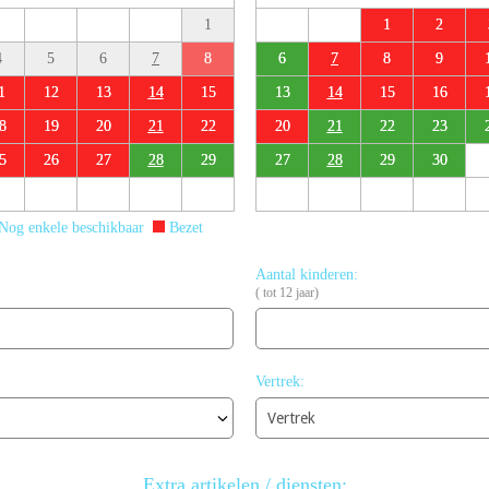
1
1
2
4
5
6
7
8
6
7
8
9
1
12
13
14
15
13
14
15
16
8
19
20
21
22
20
21
22
23
5
26
27
28
29
27
28
29
30
Nog enkele beschikbaar
Bezet
Aantal kinderen:
( tot 12 jaar)
Vertrek:
Extra artikelen / diensten: