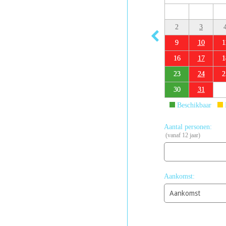
2
3
9
10
1
16
17
1
23
24
2
30
31
Beschikbaar
Aantal personen:
(vanaf 12 jaar)
Aankomst: