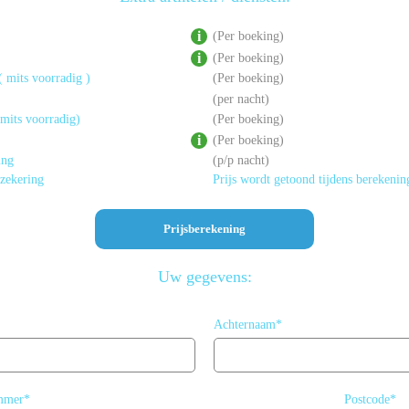
Per boeking
Per boeking
 mits voorradig )
Per boeking
per nacht
(mits voorradig)
Per boeking
Per boeking
ing
p/p nacht
zekering
Prijs wordt getoond tijdens berekenin
Uw gegevens:
Achternaam*
ummer*
Postcode*