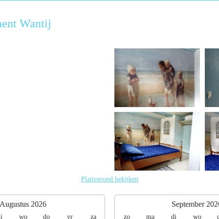
ent Wantij
Plattegrond bekijken
Augustus 2026
September 202
i
wo
do
vr
za
zo
ma
di
wo