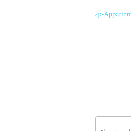
2p-Appartem
zo
ma
d