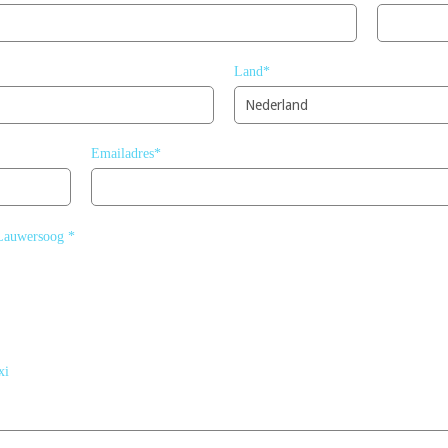
Land*
Emailadres*
 Lauwersoog *
xi