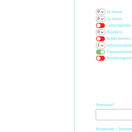
1p-linnen
2p-linnen
Campingbedje (
Hond(en)
Kinderstoelen 
Schoonmaakset
Toeristenbelast
Annuleringsver
Voornaam*
Straatnaam + huisn