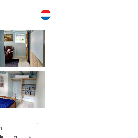
6
do
vr
za