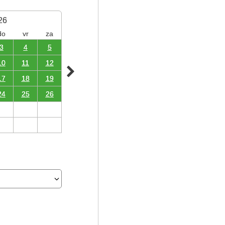
26
do
vr
za
3
4
5
10
11
12
17
18
19
24
25
26