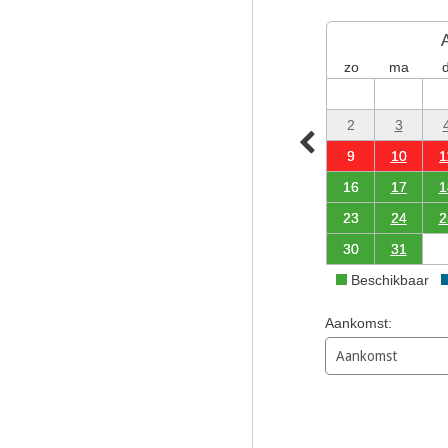
zo
ma
d
2
3
9
10
1
16
17
1
23
24
2
30
31
Beschikbaar
Aankomst: