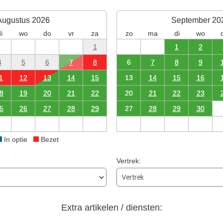
Augustus 2026
September 20
i
wo
do
vr
za
zo
ma
di
wo
1
1
2
4
5
6
7
8
6
7
8
9
1
12
13
14
15
13
14
15
16
8
19
20
21
22
20
21
22
23
5
26
27
28
29
27
28
29
30
In optie
Bezet
Vertrek:
Extra artikelen / diensten: