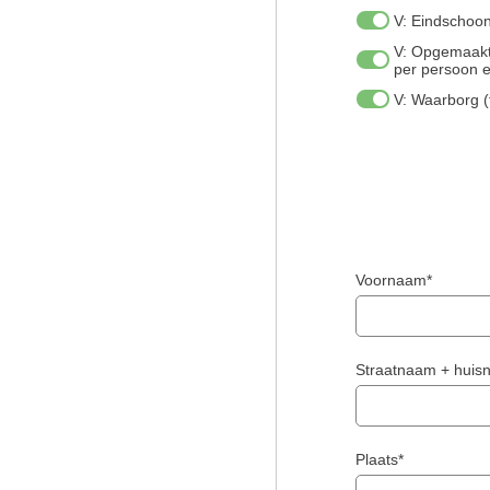
V: Eindscho
V: Opgemaakt
per persoon 
V: Waarborg (
Voornaam*
Straatnaam + hui
Plaats*