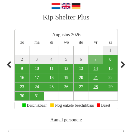
Kip Shelter Plus
Augustus 2026
zo
ma
di
wo
do
vr
za
1
2
3
4
5
6
7
8
9
10
11
12
13
14
15
16
17
18
19
20
21
22
23
24
25
26
27
28
29
30
31
Beschikbaar
Nog enkele beschikbaar
Bezet
Aantal personen: