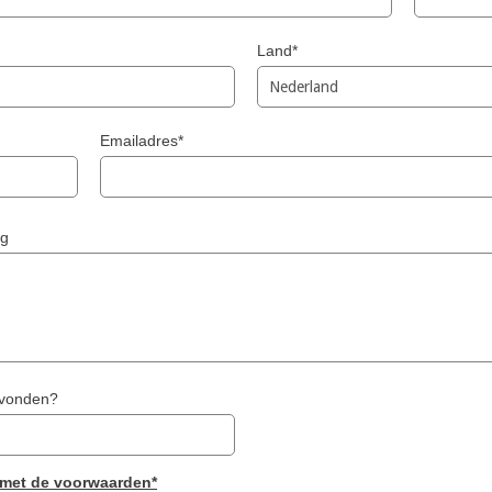
Land*
Emailadres*
ng
evonden?
 met de voorwaarden*