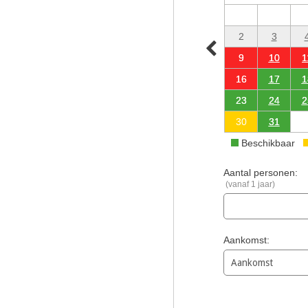
2
3
9
10
1
16
17
1
23
24
2
30
31
Beschikbaar
Aantal personen:
(vanaf 1 jaar)
Aankomst: