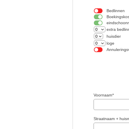
Bedlinnen
Boekingsko
eindschoon
extra bedli
huisdier
loge
Annulerings
Voornaam*
Straatnaam + hui