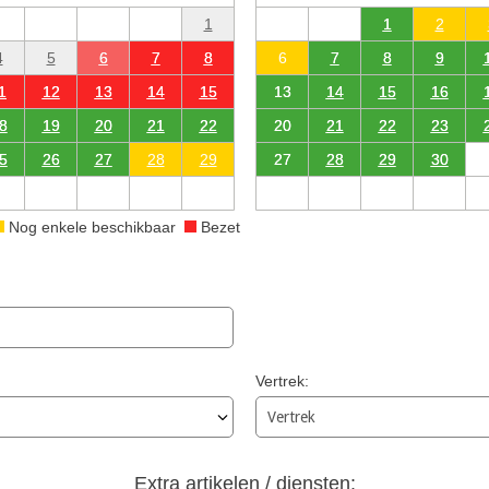
1
1
2
4
5
6
7
8
6
7
8
9
1
12
13
14
15
13
14
15
16
8
19
20
21
22
20
21
22
23
5
26
27
28
29
27
28
29
30
Nog enkele beschikbaar
Bezet
Vertrek:
Extra artikelen / diensten: