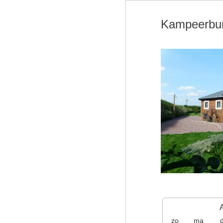
Kampeerbu
zo
ma
d