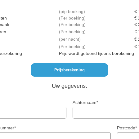
p/p boeking
€ 
sten
Per boeking
€ 
maak
Per boeking
€ 
nnen
Per boeking
€ 
per nacht
€ 
Per boeking
€ 
verzekering
Prijs wordt getoond tijdens berekening
Uw gegevens:
Achternaam*
snummer*
Postcode*