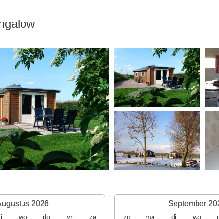
ngalow
Augustus 2026
September 20
i
wo
do
vr
za
zo
ma
di
wo