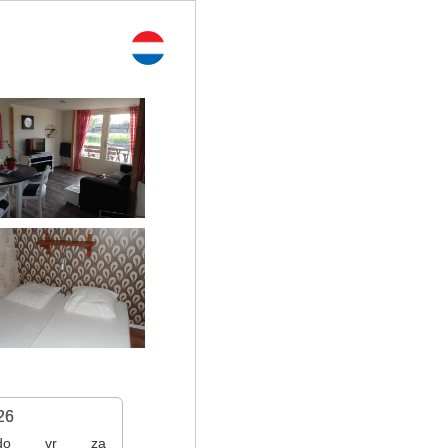
26
do
vr
za