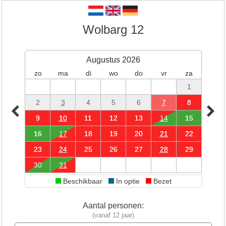
Wolbarg 12
Augustus 2026
zo
ma
di
wo
do
vr
za
1
2
3
4
5
6
7
8
9
10
11
12
13
14
15
16
17
18
19
20
21
22
23
24
25
26
27
28
29
30
31
Beschikbaar
In optie
Bezet
Aantal personen:
(vanaf 12 jaar)