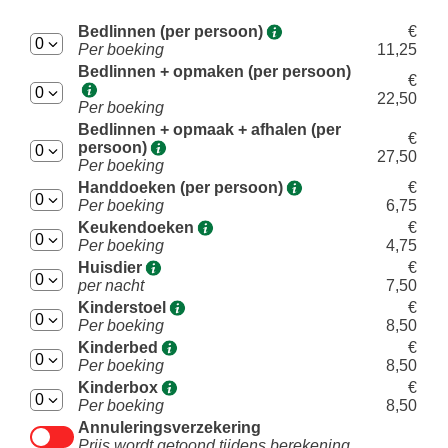
Bedlinnen (per persoon)
€
Per boeking
11,25
Bedlinnen + opmaken (per persoon)
€
22,50
Per boeking
Bedlinnen + opmaak + afhalen (per
€
persoon)
27,50
Per boeking
Handdoeken (per persoon)
€
Per boeking
6,75
Keukendoeken
€
Per boeking
4,75
Huisdier
€
per nacht
7,50
Kinderstoel
€
Per boeking
8,50
Kinderbed
€
Per boeking
8,50
Kinderbox
€
Per boeking
8,50
Annuleringsverzekering
Prijs wordt getoond tijdens berekening