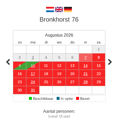
Bronkhorst 76
Augustus 2026
zo
ma
di
wo
do
vr
za
1
2
3
4
5
6
7
8
9
10
11
12
13
14
15
16
17
18
19
20
21
22
23
24
25
26
27
28
29
30
31
Beschikbaar
In optie
Bezet
Aantal personen:
(vanaf 18 jaar)