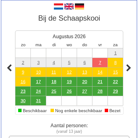
Bij de Schaapskooi
Augustus 2026
zo
ma
di
wo
do
vr
za
1
2
3
4
5
6
7
8
9
10
11
12
13
14
15
16
17
18
19
20
21
22
23
24
25
26
27
28
29
30
31
Beschikbaar
Nog enkele beschikbaar
Bezet
Aantal personen:
(vanaf 13 jaar)