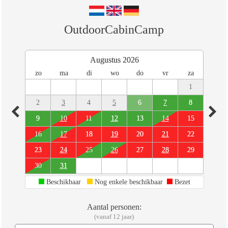
OutdoorCabinCamp
Augustus 2026
zo
ma
di
wo
do
vr
za
1
2
3
4
5
6
7
8
9
10
11
12
13
14
15
16
17
18
19
20
21
22
23
24
25
26
27
28
29
30
31
Beschikbaar
Nog enkele beschikbaar
Bezet
Aantal personen:
(vanaf 12 jaar)