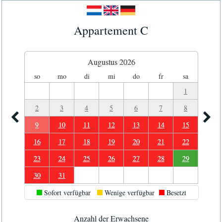
Appartement C
Augustus 2026
so
mo
di
mi
do
fr
sa
1
2
3
4
5
6
7
8
9
10
11
12
13
14
15
16
17
18
19
20
21
22
23
24
25
26
27
28
29
30
31
Sofort verfügbar
Wenige verfügbar
Besetzt
Anzahl der Erwachsene