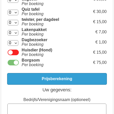
Per boeking
Quiz tafel
€ 30,00
Per boeking
twister, per dagdeel
€ 15,00
Per boeking
Lakenpakket
€ 7,00
Per boeking
Dagbezoeker
€ 1,00
Per boeking
Huisdier (Hond)
€ 15,00
Per boeking
Borgsom
€ 75,00
Per boeking
Uw gegevens:
Bedrijfs/Verenigingsnaam (optioneel)