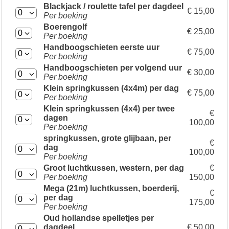
Blackjack / roulette tafel per dagdeel
€ 15,00
Per boeking
Boerengolf
€ 25,00
Per boeking
Handboogschieten eerste uur
€ 75,00
Per boeking
Handboogschieten per volgend uur
€ 30,00
Per boeking
Klein springkussen (4x4m) per dag
€ 75,00
Per boeking
Klein springkussen (4x4) per twee
€
dagen
100,00
Per boeking
springkussen, grote glijbaan, per
€
dag
100,00
Per boeking
Groot luchtkussen, western, per dag
€
Per boeking
150,00
Mega (21m) luchtkussen, boerderij,
€
per dag
175,00
Per boeking
Oud hollandse spelletjes per
dagdeel
€ 50,00