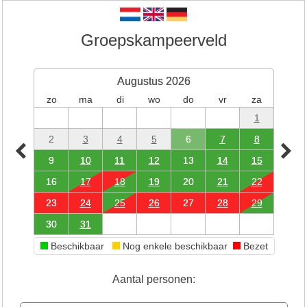
Groepskampeerveld
Augustus 2026
zo
ma
di
wo
do
vr
za
1
2
3
4
5
6
7
8
9
10
11
12
13
14
15
16
17
18
19
20
21
22
23
24
25
26
27
28
29
30
31
Beschikbaar
Nog enkele beschikbaar
Bezet
Aantal personen: