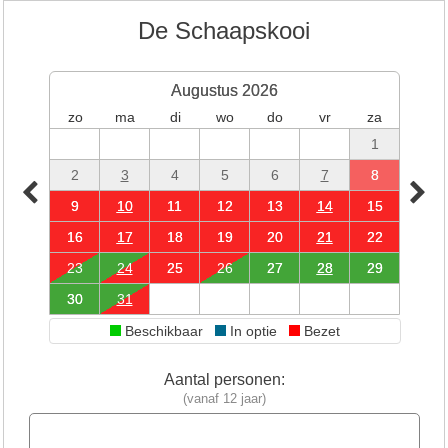
De Schaapskooi
Augustus 2026
zo
ma
di
wo
do
vr
za
1
2
3
4
5
6
7
8
9
10
11
12
13
14
15
16
17
18
19
20
21
22
23
24
25
26
27
28
29
30
31
Beschikbaar
In optie
Bezet
Aantal personen:
(vanaf 12 jaar)