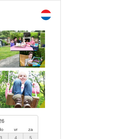
26
do
vr
za
3
4
5