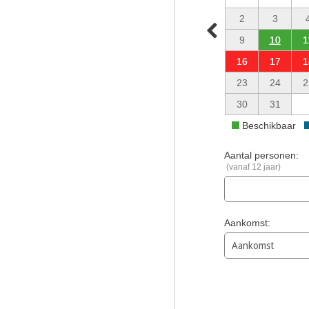
2
3
9
10
1
16
17
1
23
24
2
30
31
Beschikbaar
Aantal personen:
(vanaf 12 jaar)
Aankomst: