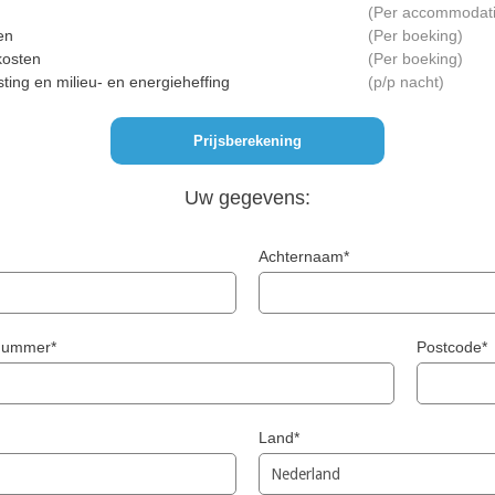
Per accommodat
en
Per boeking
osten
Per boeking
sting en milieu- en energieheffing
p/p nacht
Uw gegevens:
Achternaam*
snummer*
Postcode*
Land*