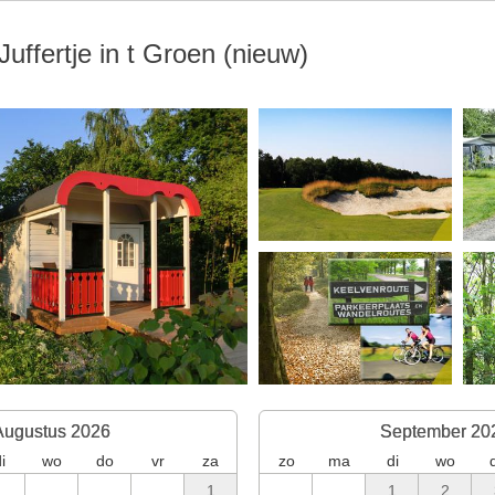
uffertje in t Groen (nieuw)
Augustus 2026
September 20
i
wo
do
vr
za
zo
ma
di
wo
1
1
2