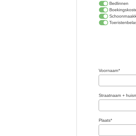
Bedlinnen
Boekingskost
Schoonmaakk
Toeristenbela
Voornaam*
Straatnaam + hui
Plaats*