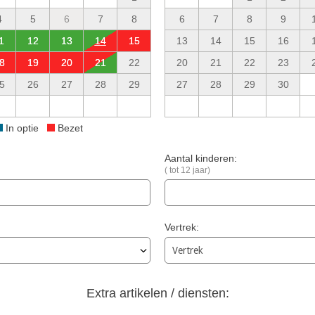
4
5
6
7
8
6
7
8
9
1
12
13
14
15
13
14
15
16
8
19
20
21
22
20
21
22
23
5
26
27
28
29
27
28
29
30
In optie
Bezet
Aantal kinderen:
( tot 12 jaar)
Vertrek:
Extra artikelen / diensten: