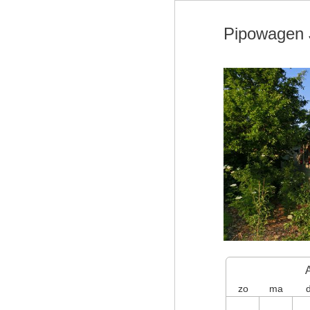
Pipowagen J
zo
ma
d