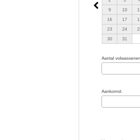
2
3
9
10
1
16
17
1
23
24
2
30
31
Aantal volwassene
Aankomst: