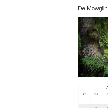
De Mowglih
zo
ma
d