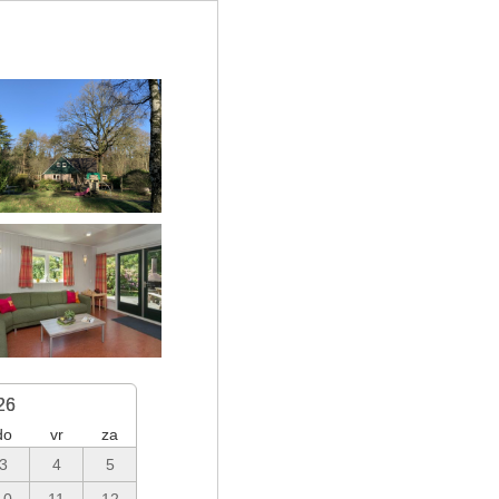
26
do
vr
za
3
4
5