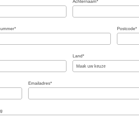
Achternaam*
snummer*
Postcode*
Land*
Emailadres*
ng