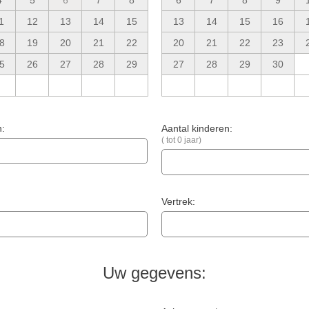
4
5
6
7
8
6
7
8
9
1
12
13
14
15
13
14
15
16
8
19
20
21
22
20
21
22
23
5
26
27
28
29
27
28
29
30
n:
Aantal kinderen:
( tot 0 jaar)
Vertrek:
Uw gegevens: