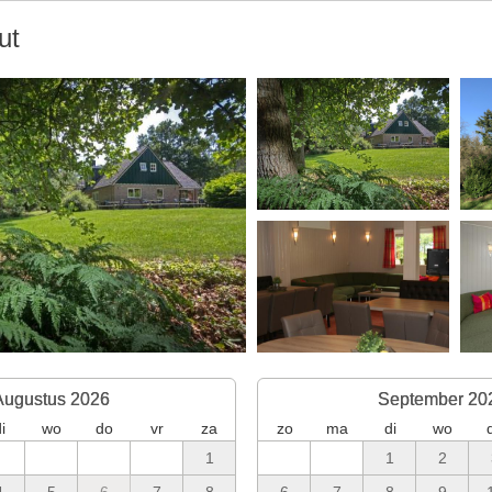
ut
Augustus 2026
September 20
i
wo
do
vr
za
zo
ma
di
wo
1
1
2