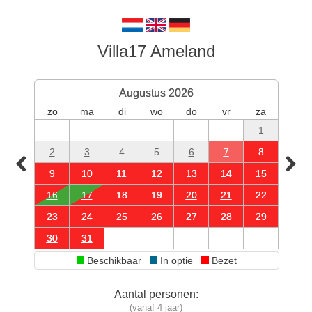
Villa17 Ameland
Augustus 2026
zo
ma
di
wo
do
vr
za
1
2
3
4
5
6
7
8
9
10
11
12
13
14
15
16
17
18
19
20
21
22
23
24
25
26
27
28
29
30
31
Beschikbaar
In optie
Bezet
Aantal personen:
(vanaf 4 jaar)