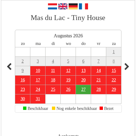
Mas du Lac - Tiny House
Augustus 2026
zo
ma
di
wo
do
vr
za
1
2
3
4
5
6
7
8
9
10
11
12
13
14
15
16
17
18
19
20
21
22
23
24
25
26
27
28
29
30
31
Beschikbaar
Nog enkele beschikbaar
Bezet