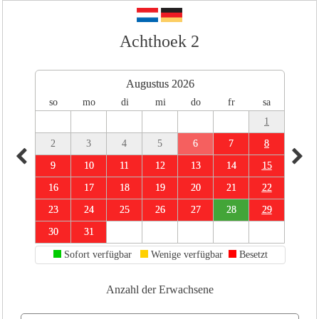
Achthoek 2
Augustus 2026
so
mo
di
mi
do
fr
sa
1
2
3
4
5
6
7
8
9
10
11
12
13
14
15
16
17
18
19
20
21
22
23
24
25
26
27
28
29
30
31
Sofort verfügbar
Wenige verfügbar
Besetzt
Anzahl der Erwachsene