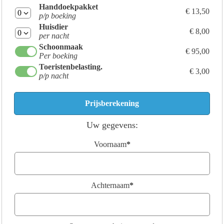
Handdoekpakket
€ 13,50
p/p boeking
Huisdier
€ 8,00
per nacht
Schoonmaak
€ 95,00
Per boeking
Toeristenbelasting.
€ 3,00
p/p nacht
Uw gegevens:
Voornaam
*
Achternaam
*