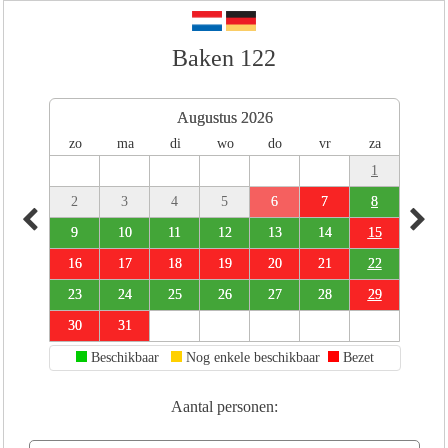
Baken 122
Augustus 2026
zo
ma
di
wo
do
vr
za
1
2
3
4
5
6
7
8
9
10
11
12
13
14
15
16
17
18
19
20
21
22
23
24
25
26
27
28
29
30
31
Beschikbaar
Nog enkele beschikbaar
Bezet
Aantal personen: