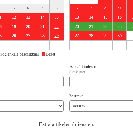
4
5
6
7
8
6
7
8
9
1
12
13
14
15
13
14
15
16
8
19
20
21
22
20
21
22
23
5
26
27
28
29
27
28
29
30
Nog enkele beschikbaar
Bezet
Aantal kinderen:
( tot 0 jaar)
Vertrek:
Extra artikelen / diensten: