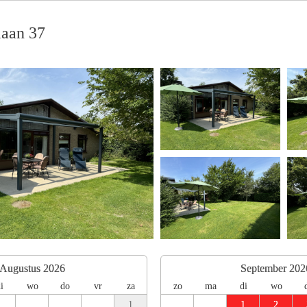
laan 37
Augustus 2026
September 202
i
wo
do
vr
za
zo
ma
di
wo
1
1
2