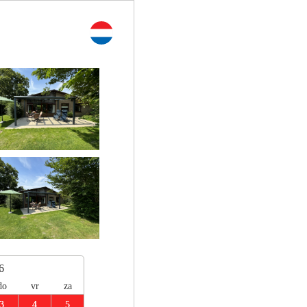
6
do
vr
za
3
4
5