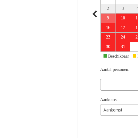
2
3
9
10
1
16
17
1
23
24
2
30
31
Beschikbaar
Aantal personen:
Aankomst: