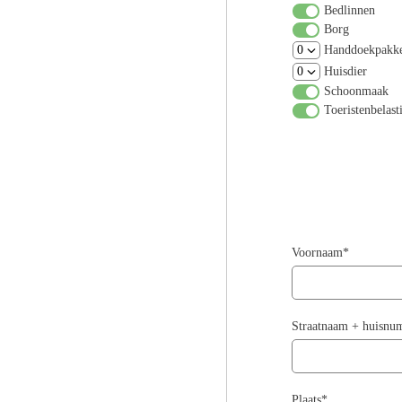
Bedlinnen
Borg
Handdoekpakk
Huisdier
Schoonmaak
Toeristenbelast
Voornaam*
Straatnaam + huisn
Plaats*