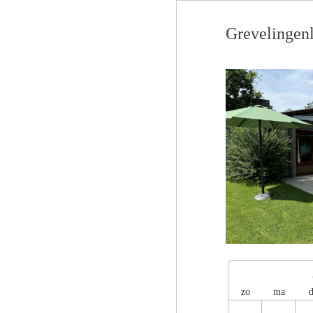
Grevelingen
zo
ma
d