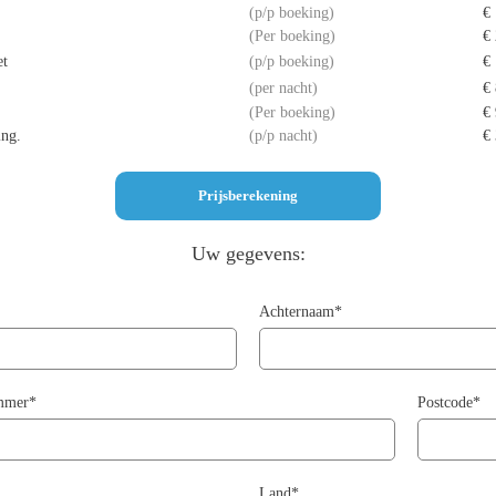
p/p boeking
€
Per boeking
€
et
p/p boeking
€
per nacht
€ 
Per boeking
€
ing.
p/p nacht
€ 
Uw gegevens:
Achternaam*
ummer*
Postcode*
Land*