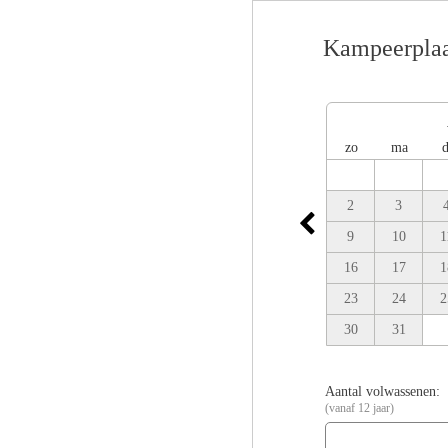
Kampeerplaa
zo
ma
d
2
3
9
10
1
16
17
1
23
24
2
30
31
Aantal volwassenen:
(vanaf 12 jaar)