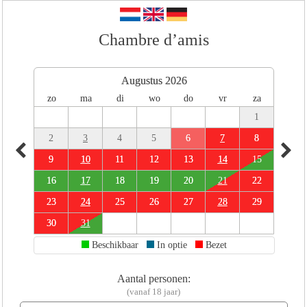
Chambre d’amis
Augustus 2026
zo
ma
di
wo
do
vr
za
1
2
3
4
5
6
7
8
9
10
11
12
13
14
15
16
17
18
19
20
21
22
23
24
25
26
27
28
29
30
31
Beschikbaar
In optie
Bezet
Aantal personen:
(vanaf 18 jaar)