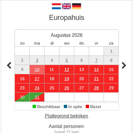
Europahuis
Augustus 2026
zo
ma
di
wo
do
vr
za
1
2
3
4
5
6
7
8
9
10
11
12
13
14
15
16
17
18
19
20
21
22
23
24
25
26
27
28
29
30
31
Beschikbaar
In optie
Bezet
Plattegrond bekijken
Aantal personen:
(vanaf 12 jaar)