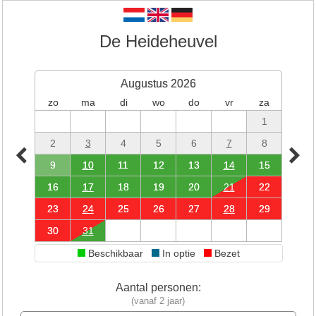
De Heideheuvel
Augustus 2026
zo
ma
di
wo
do
vr
za
1
2
3
4
5
6
7
8
9
10
11
12
13
14
15
16
17
18
19
20
21
22
23
24
25
26
27
28
29
30
31
Beschikbaar
In optie
Bezet
Aantal personen:
(vanaf 2 jaar)