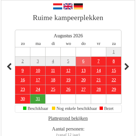
Ruime kampeerplekken
Augustus 2026
zo
ma
di
wo
do
vr
za
1
2
3
4
5
6
7
8
9
10
11
12
13
14
15
16
17
18
19
20
21
22
23
24
25
26
27
28
29
30
31
Beschikbaar
Nog enkele beschikbaar
Bezet
Plattegrond bekijken
Aantal personen:
(vanaf 12 jaar)