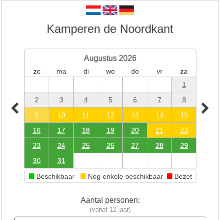
Kamperen de Noordkant
Augustus 2026
zo
ma
di
wo
do
vr
za
1
2
3
4
5
6
7
8
9
10
11
12
13
14
15
16
17
18
19
20
21
22
23
24
25
26
27
28
29
30
31
Beschikbaar
Nog enkele beschikbaar
Bezet
Aantal personen:
(vanaf 12 jaar)