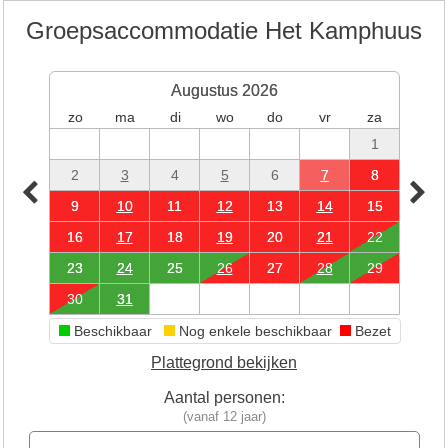
Groepsaccommodatie Het Kamphuus
Augustus 2026
zo
ma
di
wo
do
vr
za
1
2
3
4
5
6
7
8
9
10
11
12
13
14
15
16
17
18
19
20
21
22
23
24
25
26
27
28
29
30
31
Beschikbaar
Nog enkele beschikbaar
Bezet
Plattegrond bekijken
Aantal personen:
(vanaf 12 jaar)