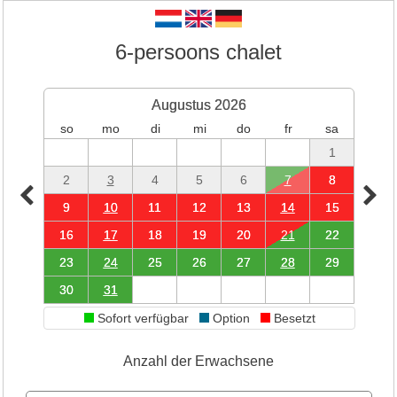
6-persoons chalet
Augustus 2026
so
mo
di
mi
do
fr
sa
1
2
3
4
5
6
7
8
9
10
11
12
13
14
15
16
17
18
19
20
21
22
23
24
25
26
27
28
29
30
31
Sofort verfügbar
Option
Besetzt
Anzahl der Erwachsene