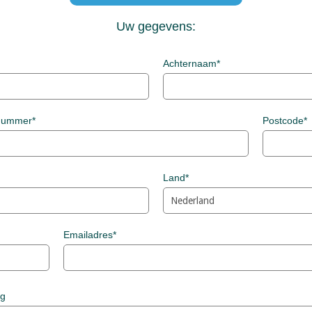
Uw gegevens:
Achternaam*
snummer*
Postcode*
Land*
Emailadres*
ng