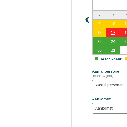
2
3
9
10
1
16
17
1
23
24
2
30
31
Beschikbaar
Aantal personen:
(vanaf 4 jaar)
Aankomst: