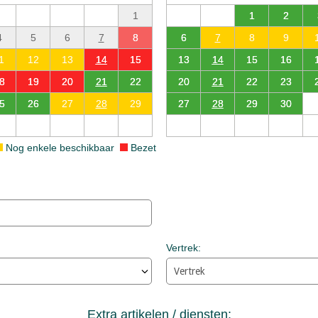
1
1
2
4
5
6
7
8
6
7
8
9
1
12
13
14
15
13
14
15
16
8
19
20
21
22
20
21
22
23
5
26
27
28
29
27
28
29
30
Nog enkele beschikbaar
Bezet
Vertrek:
Extra artikelen / diensten: