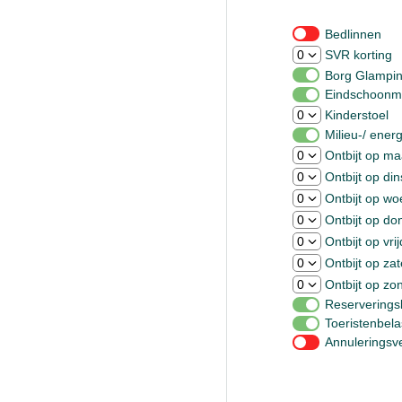
Bedlinnen
SVR korting
Borg Glampi
Eindschoonm
Kinderstoel
Milieu-/ energ
Ontbijt op m
Ontbijt op di
Ontbijt op w
Ontbijt op d
Ontbijt op vri
Ontbijt op za
Ontbijt op zo
Reserverings
Toeristenbela
Annuleringsv