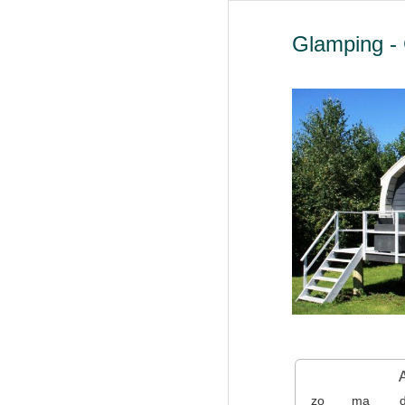
Glamping -
zo
ma
d