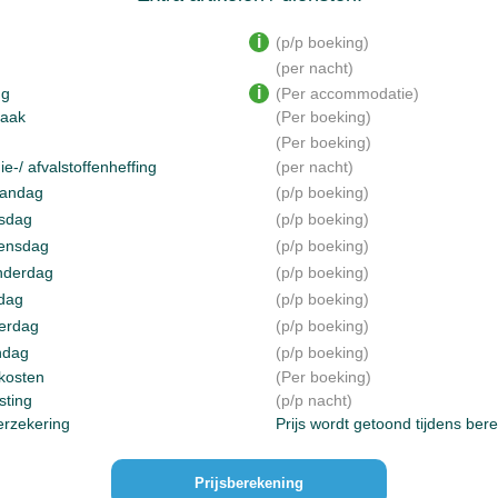
p/p boeking
per nacht
ng
Per accommodatie
aak
Per boeking
Per boeking
ie-/ afvalstoffenheffing
per nacht
aandag
p/p boeking
nsdag
p/p boeking
oensdag
p/p boeking
onderdag
p/p boeking
jdag
p/p boeking
terdag
p/p boeking
ndag
p/p boeking
kosten
Per boeking
sting
p/p nacht
erzekering
Prijs wordt getoond tijdens ber