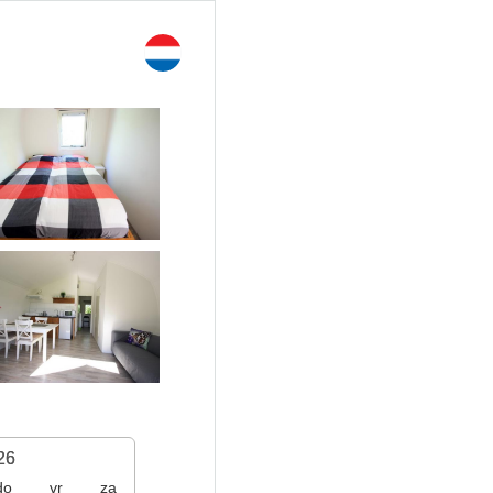
26
do
vr
za