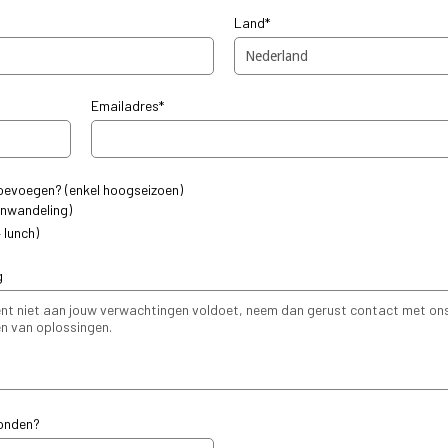
Land*
Emailadres*
toevoegen? (enkel hoogseizoen)
nwandeling)
 lunch)
g
vonden?