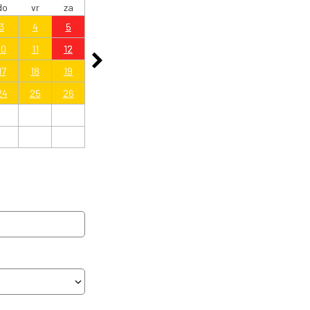
do
vr
za
3
4
5
10
11
12
17
18
19
24
25
26