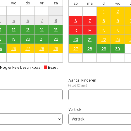
i
wo
do
vr
za
zo
ma
di
wo
1
1
2
4
5
6
7
8
6
7
8
9
1
12
13
14
15
13
14
15
16
8
19
20
21
22
20
21
22
23
5
26
27
28
29
27
28
29
30
Nog enkele beschikbaar
Bezet
Aantal kinderen:
(4 tot 12 jaar)
Vertrek: