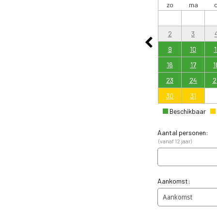
zo
ma
d
2
3
9
10
1
16
17
1
23
24
2
30
31
Beschikbaar
Aantal personen:
(vanaf 12 jaar)
Aankomst: