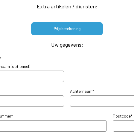
Extra artikelen / diensten:
Uw gegevens:
n
snaam (optioneel)
Achternaam*
nummer*
Postcode*