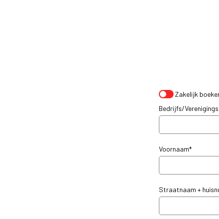
Zakelijk boeke
Bedrijfs/Vereniging
Voornaam*
Straatnaam + huis