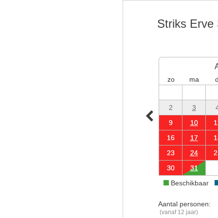
Striks Erve
zo
ma
d
2
3
9
10
1
16
17
1
23
24
2
30
31
Beschikbaar
Aantal personen:
(vanaf 12 jaar)