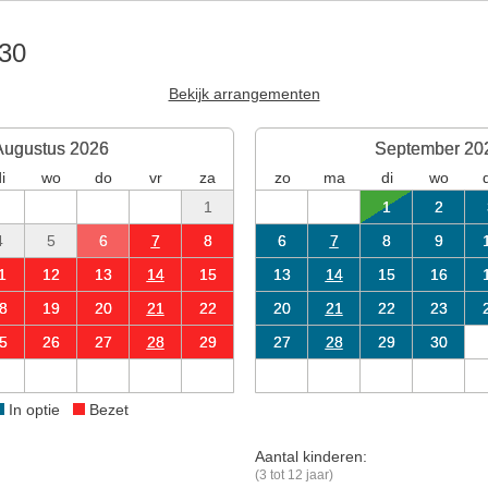
 30
Bekijk arrangementen
Augustus 2026
September 20
i
wo
do
vr
za
zo
ma
di
wo
1
1
2
4
5
6
7
8
6
7
8
9
1
12
13
14
15
13
14
15
16
8
19
20
21
22
20
21
22
23
5
26
27
28
29
27
28
29
30
In optie
Bezet
Aantal kinderen:
(3 tot 12 jaar)