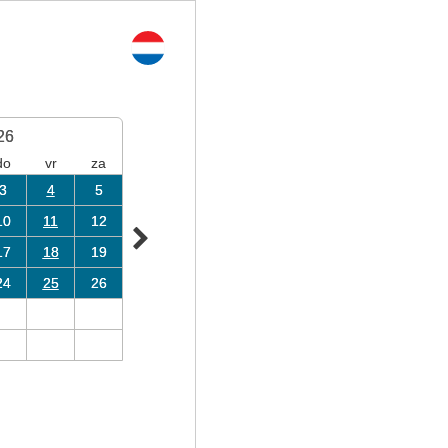
26
do
vr
za
3
4
5
10
11
12
17
18
19
24
25
26