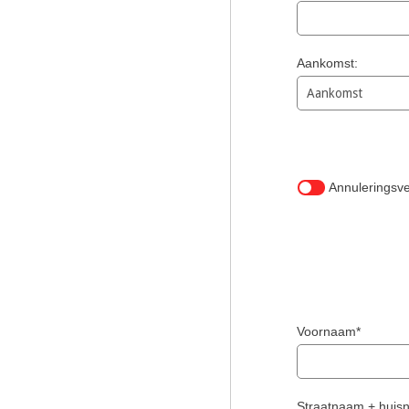
Aankomst:
Annuleringsv
Voornaam*
Straatnaam + hui